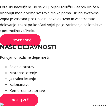
Letalski navdušenci so se v Ljubljani združili v aeroklub že v
obdobju med obema svetovnima vojnama. Druga svetovna
vojna je začasno prekinila njihovo aktivno in vsestransko
delovanje, takoj po končani vojni pa je zanimanje za letalstvo
spet močno zaživelo.
IZVEDI VEČ
NAŠE DEJAVNOSTI
Ponujamo različne dejavnosti:
Šolanje pilotov
Motorno letenje
Jadralno letenje
Balonarstvo
Komercialne storitve
POGLEJ VEČ