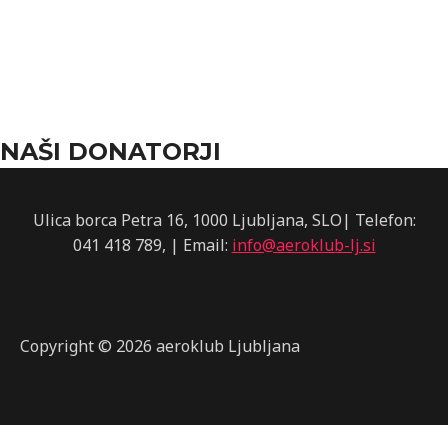
NAŠI DONATORJI
Ulica borca Petra 16, 1000 Ljubljana, SLO| Telefon:
041 418 789, | Email:
info@aeroklub-lj.si
Copyright © 2026 aeroklub Ljubljana
Scroll